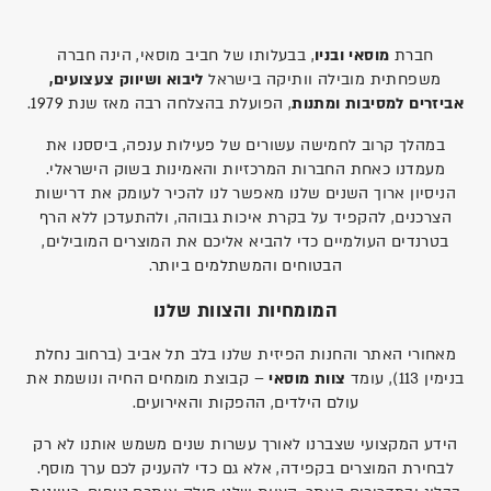
חברת
מוסאי ובניו
, בבעלותו של חביב מוסאי, הינה חברה
משפחתית מובילה וותיקה בישראל
ל
יבוא ושיווק צעצועים,
אביזרים למסיבות ומתנות
, הפועלת בהצלחה רבה מאז שנת 1979.
במהלך קרוב לחמישה עשורים של פעילות ענפה, ביססנו את
מעמדנו כאחת החברות המרכזיות והאמינות בשוק הישראלי.
הניסיון ארוך השנים שלנו מאפשר לנו להכיר לעומק את דרישות
הצרכנים, להקפיד על בקרת איכות גבוהה, ולהתעדכן ללא הרף
בטרנדים העולמיים כדי להביא אליכם את המוצרים המובילים,
הבטוחים והמשתלמים ביותר.
המומחיות והצוות שלנו
מאחורי האתר והחנות הפיזית שלנו בלב תל אביב (ברחוב נחלת
בנימין 113), עומד
צוות מוסאי
– קבוצת מומחים החיה ונושמת את
עולם הילדים, ההפקות והאירועים.
הידע המקצועי שצברנו לאורך עשרות שנים משמש אותנו לא רק
לבחירת המוצרים בקפידה, אלא גם כדי להעניק לכם ערך מוסף.