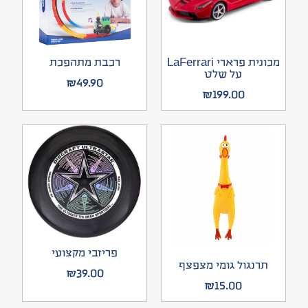
מכונית פרארי LaFerrari
רכבת מתהפכת
על שלט
₪
49.90
₪
199.00
פריזבי מקצועי
תרנגול גומי מצפצף
₪
39.00
₪
15.00