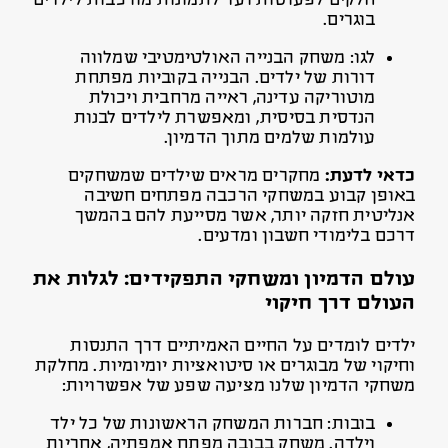
חלקים לפעוטות ועד לתמונות מורכבות לילדים
בוגרים.
לגו: משחק הבנייה האולטימטיבי שמלווה
דורות של ילדים. הבנייה בקוביות מפתחת
מוטוריקה עדינה, ראייה מרחבית ויכולת
הנדסית בסיסית, ומאפשרת לילדים לבנות
עולמות שלמים מתוך הדמיון.
כדאי לדעת:
מחקרים מראים שילדים שמשחקים
באופן קבוע במשחקי הרכבה מפתחים חשיבה
אנליטית חזקה יותר, אשר מסייעת להם בהמשך
דרכם בלימודי חשבון ומדעים.
עולם הדמיון ומשחקי התפקידים: לגלות את
העולם דרך חיקוי
ילדים לומדים על החיים האמיתיים דרך התנסות
וחיקוי של מבוגרים או סיטואציות יומיומיות. מחלקת
משחקי הדמיון שלנו מציעה שפע של אפשרויות:
בובות: חברות המשחק הראשונות של כל ילד
וילדה. משחק בבובה מפתח אמפתיה, אחריות