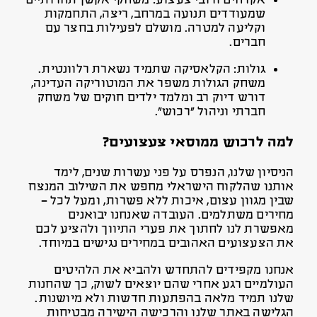
אקדחים ורובי צעצוע: משחקי אקשן תחרותיים
שמעודדים תנועה במרחב, ריצה, התחמקות
וקליעה למטרה. מושלם לפעילות בחצר עם
חברים.
גולות: הקלאסיקה שתמיד נשארת רלוונטית.
משחק הגולות משפר את המוטוריקה העדינה,
דורש דיוק רב ומלמד ילדים חוקים של משחק
חברתי וניהול “רכוש”.
למה לרכוש ממוסאי צעצועים?
הניסיון שלנו, הנפרס על פני עשרות שנים, לימד
אותנו שהלקוח הישראלי מחפש את השילוב המנצח
שבין מגוון עצום, איכות ללא פשרות, ומעל לכל –
מחירים משתלמים. העובדה שאנחנו יבואנים
מאפשרת לנו לחתוך את פערי התיווך ולהציע לכם
את הצעצועים האהובים במחירים נגישים במיוחד.
אנחנו מקפידים להתחדש ולהביא את הלהיטים
העולמיים רגע אחרי שהם יוצאים לשוק, כך שהחנות
שלנו תמיד מלאה בהפתעות חדשות ולא מיושנות.
הגלישה באתר שלנו והרכישה הישירה מבטיחות