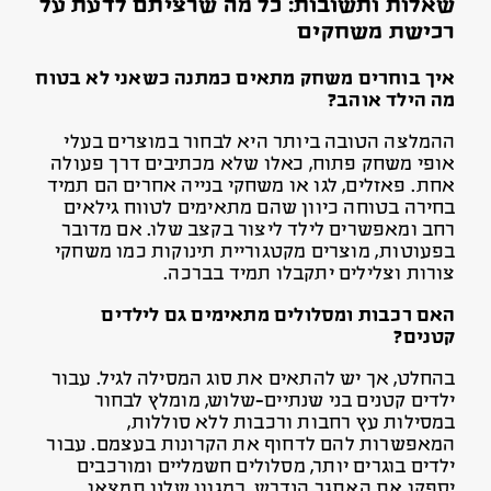
שאלות ותשובות: כל מה שרציתם לדעת על
רכישת משחקים
איך בוחרים משחק מתאים כמתנה כשאני לא בטוח
מה הילד אוהב?
ההמלצה הטובה ביותר היא לבחור במוצרים בעלי
אופי משחק פתוח, כאלו שלא מכתיבים דרך פעולה
אחת. פאזלים, לגו או משחקי בנייה אחרים הם תמיד
בחירה בטוחה כיוון שהם מתאימים לטווח גילאים
רחב ומאפשרים לילד ליצור בקצב שלו. אם מדובר
בפעוטות, מוצרים מקטגוריית תינוקות כמו משחקי
צורות וצלילים יתקבלו תמיד בברכה.
האם רכבות ומסלולים מתאימים גם לילדים
קטנים?
בהחלט, אך יש להתאים את סוג המסילה לגיל. עבור
ילדים קטנים בני שנתיים-שלוש, מומלץ לבחור
במסילות עץ רחבות ורכבות ללא סוללות,
המאפשרות להם לדחוף את הקרונות בעצמם. עבור
ילדים בוגרים יותר, מסלולים חשמליים ומורכבים
יספקו את האתגר הנדרש. במגוון שלנו תמצאו