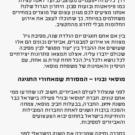
דרך כלים חד-פעמיים מעוצבים, ועד לאטרקציות
כמו פיניאטות ובועות סבון. היתרון הגדול שלנו?
אנחנו מציעים לכם מגוון עצום של מוצרים במחירים
משתלמים במיוחד, כך שתוכלו לעצב את אירוע
החלומות מבלי לחרוג מהתקציב.
בין אם אתם חוגגים יום הולדת שנה, מסיבת גיל
מצוות או אירוע למבוגרים, אביזרים נכונים הם אלו
שעושים את ההבדל בין “עוד מפגש” לבין מסיבה
שכולם ידברו עליה. אצלנו תמצאו פתרונות יצירתיים
לכל נושא ולכל גיל, הכל תחת קורת גג אחת, עם
הניסיון והאמינות של משפחת מוסאי.
מוסאי ובניו – המסורת שמאחורי החגיגה
לפני שנצלול לעולם האביזרים, חשוב לנו שתדעו ממי
אתם קונים. חברת “מוסאי ובניו” פעילה בישראל כבר
משנת 1979. החברה, בבעלות חביב מוסאי, צמחה
והפכה ברבות השנים לאחת החברות המובילות
והותיקות בישראל בתחום יבוא הצעצועים
והאביזרים למסיבות.
כחברה ותיקה שמכירה את השוק הישראלי לפני