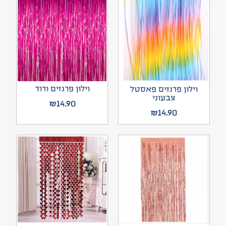
וילון פרנזים ורוד
וילון פרנזים פאסטל
צבעוני
₪
14.90
₪
14.90