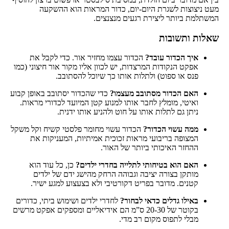
מעט ניצוצות לשגרת היום-יום, כדור המראות הוא ההשקעה
המשתלמת ביותר ליצירת רגעים מנצנצים.
שאלות ותשובות
איך הכדור עובד?
הכדור עצמו מחזיר אור. כדי לקבל את
אפקט הנקודות המרצדות, יש לכוון אליו מקור אור חיצוני (כמו
פנס או ספוט) ולתלות אותו כך שיוכל להסתובב.
האם הכדור מסתובב מעצמו?
כדי שהכדור יסתובב באופן קבוע
ואיטי, מומלץ לחבר אותו למנוע קטן המיועד לכדורי מראות.
ניתן גם לתלות אותו על חוט ולהניע אותו ידנית.
ממה עשוי הכדור?
הכדור עשוי מחומר פלסטי קשיח וקל משקל
המצופה בריבועי מראות זכוכית אמיתיות, המעניקות את
ההחזר האיכותי ביותר של האור.
האם הוא בטיחותי לתלייה בחדרי ילדים?
כן, כל עוד הוא
מותקן בצורה יציבה וגבוהה הרחק מהישג ידם של ילדים
קטנים. מדובר בפריט דקורטיבי ולא בצעצוע למגע ישיר.
באילו גדלים כדאי לבחור?
לחדרי ילדים ושימוש ביתי, כדורים
בקוטר של 20-30 ס”מ הם אידיאליים ומספקים אפקט מרשים
מבלי לתפוס מקום רב מדי.