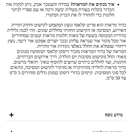
איך מנקים את המראות?
במידה והצטבר אבק, ניתן לנקות את
הכדור בקלות בעזרת מטלית יבשה ורכה או עם ספריי לניקוי
חלונות כדי להחזיר לו את הברק המקורי.
כדור מראות הוא פריט קלאסי ונוצץ המשמש לקישוט וחיזוק חוויית
האירוע, המסיבה או הקישוט החזותי בחללים שונים. זוהי לבנה גלילית
כדורית המכוסה בשטח של מאות חלונות מראות קטנים שמחזירים
אור מכל מקור אור שנראה עליהן ובכך יוצרים אפקט אור דינמי, נוצץ
וייחודי שממלא את החלל באלפי נקודות אור זוהרות.
המראה של כדור המראות מזכיר דיסקו קלאסי ושימושיו מגוונים
מאוד: החל מקישוט מסיבות יום הולדת, דרך אירועים חברתיים,
חתונות, ועד לחללים ביתיים שרוצים להוסיף טאץ’ ויזואלי מרשים.
כדור מראות לתלייה מהתיקרה או מהקיר לקישוט המסיבה, מתאים
לכל סוגי המסיבות. קיימים כדורי דיסקו במגוון גדלים ומחירים 5 ס”מ
עד 50 ס”מ.
מידע נוסף