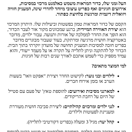
העל-זמני שלו, כדור המראות משמש כאלמנט מרכזי במסיבות,
אירועים חגיגיים ואף כפריט עיצובי מיוחד לחדרי שינה, המעניק חוויה
ויזואלית דינמית ומרגשת בלחיצת כפתור.
הקסם של כדור המראות טמון בפשטות וביעילות שלו. היתרון המרכזי
הוא
יצירת האווירה המיידית
; ברגע שמכוונים מקור אור לעבר הכדור,
הוא הופך את החדר לממלכה של אורות ותנועה. עבור ילדים, מדובר
באטרקציה חושית מרגיעה ומרתקת, בעוד שעבור מבוגרים מדובר
בפריט חובה למסיבות המעניק תחושה של מועדון יוקרתי בתוך הבית.
הכדור קל להתקנה וניתן לתלייה על תקרה או על מעמד ייעודי, והוא
עמיד מספיק כדי לשמש אתכם לאורך שנים רבות של חגיגות.
למי המוצר מתאים?
לילדים ובני נוער:
לקישוט החדר ויצירת “אפקט וואו” בשעות
הערב או בזמן אירוח חברים.
למארגני מסיבות ואירועים:
להוספת טאץ’ של פעם עם סטייל
של היום על רחבת הריקודים.
לגני ילדים ומרכזים קהילתיים:
ליצירת סביבה חושית מעוררת
ומעניינת לפעוטות ולילדים.
קהל יעד:
מגיל 3 ומעלה (כפריט דקורטיבי לתלייה).
בין אם מדובר ביום הולדת, במסיבת סילבסטר או פשוט ברצון להוסיף